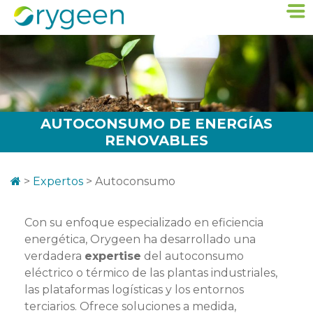
AUTOCONSUMO DE ENERGÍAS
RENOVABLES
>
Expertos
>
Autoconsumo
Con su enfoque especializado en eficiencia
energética, Orygeen ha desarrollado una
verdadera
expertise
del autoconsumo
eléctrico o térmico de las plantas industriales,
las plataformas logísticas y los entornos
terciarios. Ofrece soluciones a medida,