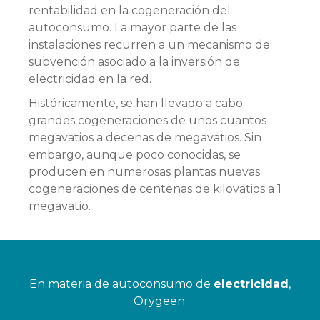
rentabilidad en la cogeneración del
autoconsumo. La mayor parte de las
instalaciones recurren a un mecanismo de
subvención asociado a la inversión de
electricidad en la red.
Históricamente, se han llevado a cabo
grandes cogeneraciones de unos cuantos
megavatios a decenas de megavatios. Sin
embargo, aunque poco conocidas, se
producen en numerosas plantas nuevas
cogeneraciones de centenas de kilovatios a 1
megavatio.
En materia de autoconsumo de
electricidad
,
Orygeen: