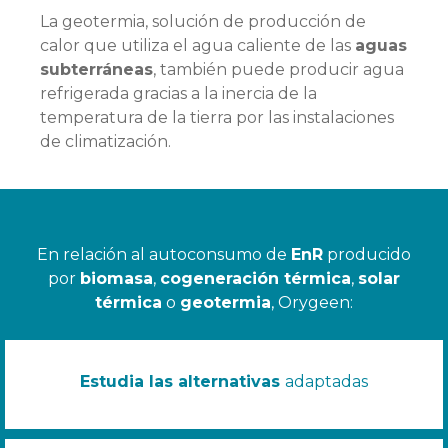
La geotermia, solución de producción de
calor que utiliza el agua caliente de las
aguas
subterráneas
, también puede producir agua
refrigerada gracias a la inercia de la
temperatura de la tierra por las instalaciones
de climatización.
En relación al autoconsumo de
EnR
producido
por
biomasa
,
cogeneración térmica
,
solar
térmica
o
geotermia
, Orygeen:
Estudia las alternativas
adaptadas