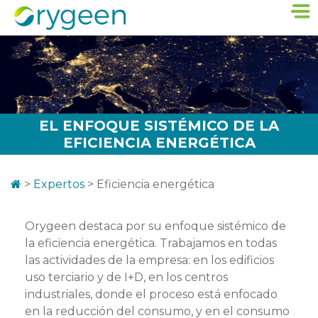
EL ENFOQUE SISTÉMICO DE LA
EFICIENCIA ENERGÉTICA
>
Expertos
>
Eficiencia energética
Orygeen destaca por su enfoque sistémico de
la eficiencia energética. Trabajamos en todas
las actividades de la empresa: en los edificios
uso terciario y de I+D, en los centros
industriales, donde el proceso está enfocado
en la reducción del consumo, y en el consumo