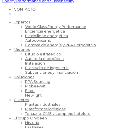
Energy Performance and Sustainability
CONTACTO
Expertos
World Class Energy Performance
Eficiencia energética
Flexibilidad energética
Autoconsumo
Compra de energía y PPA Corporativo
Misiones
Estudio estrategico
Auditoría energética
Instalación
El estudio de ingeniería
Subvenciones y financiación
Soluciones
PPA Sourcing
Mobeewat
Ecco
Newlight
Clientes
Plantas industriales
Plataformas logisticas
Terciario, GMS y complejo hotelero
El grupo Orygeen
Historia
Las filiales