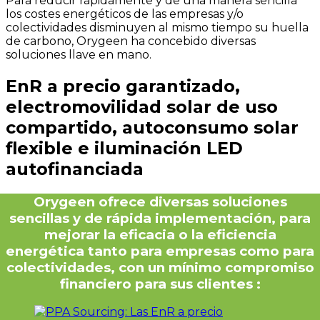
Para reducir rápidamente y de una manera sencilla
los costes energéticos de las empresas y/o
colectividades disminuyen al mismo tiempo su huella
de carbono, Orygeen ha concebido diversas
soluciones llave en mano.
EnR a precio garantizado,
electromovilidad solar de uso
compartido, autoconsumo solar
flexible e iluminación LED
autofinanciada
Orygeen ofrece diversas soluciones
sencillas y de rápida implementación, para
mejorar la eficacia o la eficiencia
energética tanto para empresas como para
colectividades, con un mínimo compromiso
financiero para sus clientes :