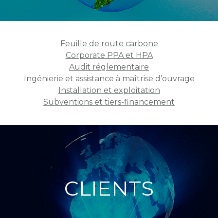
Feuille de route carbone
Corporate PPA et HPA
Audit réglementaire
Ingénierie et assistance à maîtrise d’ouvrage
Installation et exploitation
Subventions et tiers-financement
CLIENTS