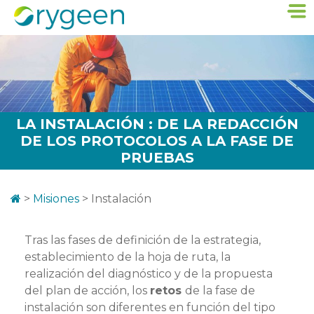
LA INSTALACIÓN : DE LA REDACCIÓN
DE LOS PROTOCOLOS A LA FASE DE
PRUEBAS
>
Misiones
>
Instalación
Tras las fases de definición de la estrategia
,
establecimiento de la hoja de ruta, la
realización del diagnóstico y de la propuesta
del plan de acción, los
retos
de la fase de
instalación son diferentes en función del tipo