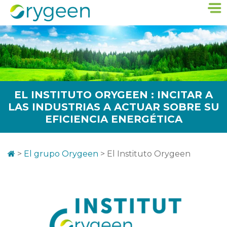
EL INSTITUTO ORYGEEN : INCITAR A
LAS INDUSTRIAS A ACTUAR SOBRE SU
EFICIENCIA ENERGÉTICA
>
El grupo Orygeen
>
El Instituto Orygeen