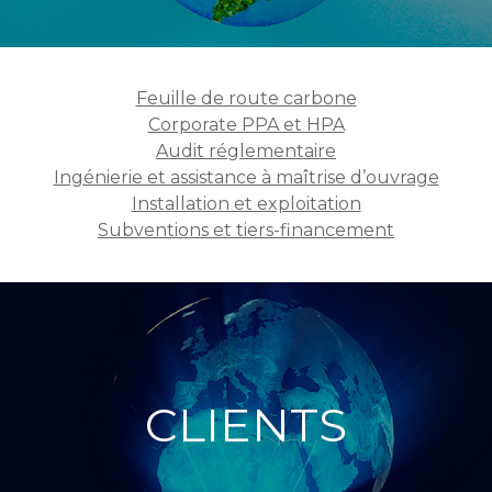
Feuille de route carbone
Corporate PPA et HPA
Audit réglementaire
Ingénierie et assistance à maîtrise d’ouvrage
Installation et exploitation
Subventions et tiers-financement
CLIENTS