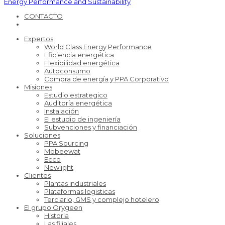
Energy Performance and Sustainability
CONTACTO
Expertos
World Class Energy Performance
Eficiencia energética
Flexibilidad energética
Autoconsumo
Compra de energía y PPA Corporativo
Misiones
Estudio estrategico
Auditoría energética
Instalación
El estudio de ingeniería
Subvenciones y financiación
Soluciones
PPA Sourcing
Mobeewat
Ecco
Newlight
Clientes
Plantas industriales
Plataformas logisticas
Terciario, GMS y complejo hotelero
El grupo Orygeen
Historia
Las filiales