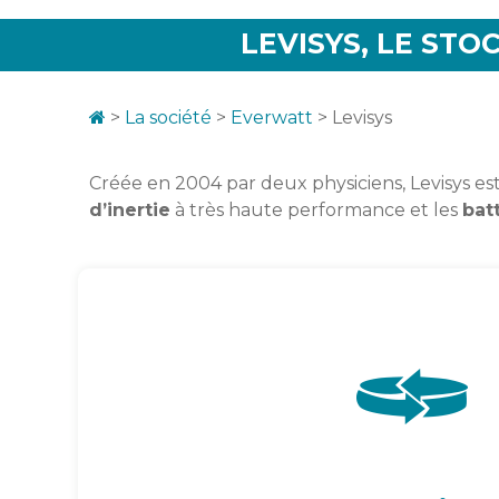
LEVISYS, LE ST
>
La société
>
Everwatt
>
Levisys
Créée en 2004 par deux physiciens, Levisys est
d’inertie
à très haute performance et l
es
bat