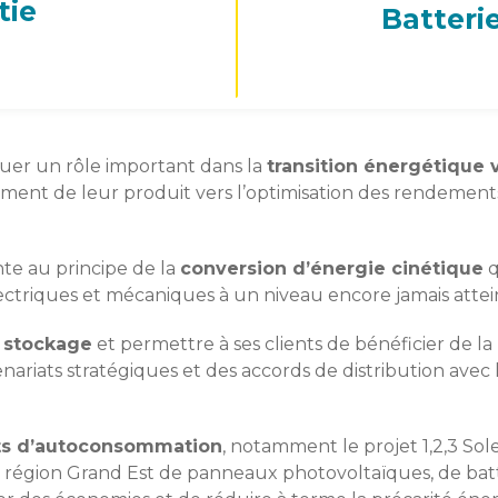
tie
Batteri
jouer un rôle important dans la
transition énergétique v
ent de leur produit vers l’optimisation des rendements, l
nte au principe de la
conversion d’énergie cinétique
q
ectriques et mécaniques à un niveau encore jamais attei
u stockage
et permettre à ses clients de bénéficier de la
rtenariats stratégiques et des accords de distribution av
ts d’autoconsommation
, notamment le projet 1,2,3 Solei
la région Grand Est de panneaux photovoltaïques, de batte